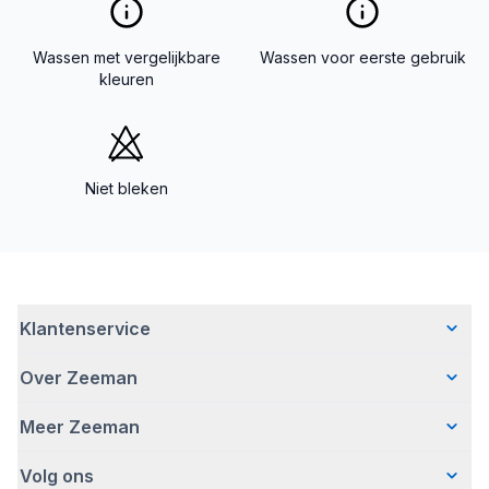
Wassen met vergelijkbare
Wassen voor eerste gebruik
kleuren
Niet bleken
Klantenservice
Over Zeeman
Veelgestelde vragen
Contact
Meer Zeeman
Wie wij zijn
Bezorgen
Ons verhaal
Betalen
Volg ons
Veiligheidswaarschuwing
Hoe wij verantwoord ondernemen
Retourneren