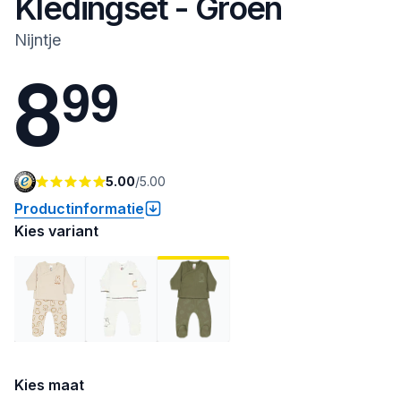
Kledingset - Groen
Nijntje
8
9
9
5.00
/
5.00
Productinformatie
Kies variant
Kies maat