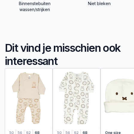
Binnenstebuiten
Niet bleken
wassen/strijken
Dit vind je misschien ook
interessant
50
56
62
68
50
56
62
68
One size