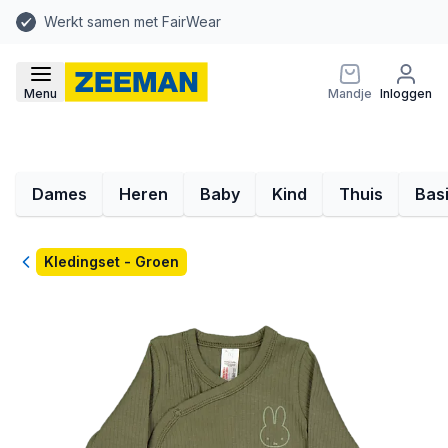
Werkt samen met FairWear
Menu
Mandje
Inloggen
Dames
Heren
Baby
Kind
Thuis
Bas
Terug
Kledingset - Groen