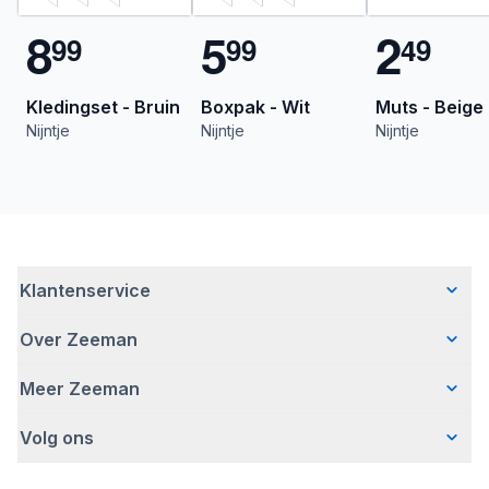
8
5
2
9
9
9
9
4
9
Kledingset - Bruin
Boxpak - Wit
Muts - Beige
Nijntje
Nijntje
Nijntje
Klantenservice
Over Zeeman
Veelgestelde vragen
Contact
Meer Zeeman
Wie wij zijn
Bezorgen
Ons verhaal
Betalen
Volg ons
Veiligheidswaarschuwing
Hoe wij verantwoord ondernemen
Retourneren
Affiliate programma
Werken bij Zeeman
Garantie