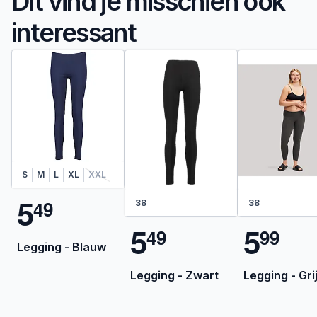
Dit vind je misschien ook
interessant
S
M
L
XL
XXL
5
4
9
38
38
5
5
4
9
9
9
Legging - Blauw
Legging - Zwart
Legging - Gri