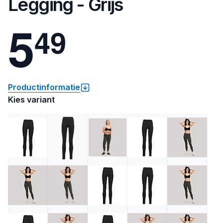
Legging - Grijs
5
4
9
Productinformatie
Kies variant