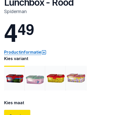
Lunchbox - Rood
Spiderman
4
4
9
Productinformatie
Kies variant
Kies maat