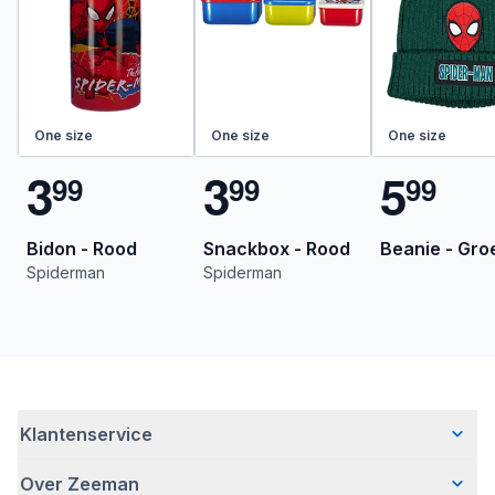
One size
One size
One size
3
3
5
9
9
9
9
9
9
Bidon - Rood
Snackbox - Rood
Beanie - Gro
Spiderman
Spiderman
Klantenservice
Over Zeeman
Veelgestelde vragen