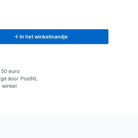
In het winkelmandje
f 50 euro
rgd door PostNL
e winkel