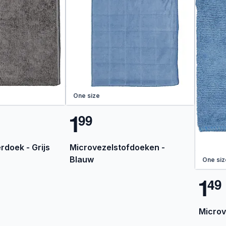
One size
1
9
9
rdoek - Grijs
Microvezelstofdoeken -
Blauw
One siz
1
4
9
Microv