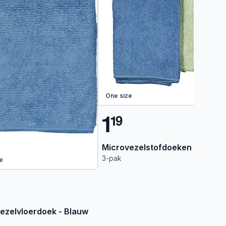
One size
1
1
9
Microvezelstofdoeken - Bruin
3-pak
e
ezelvloerdoek - Blauw