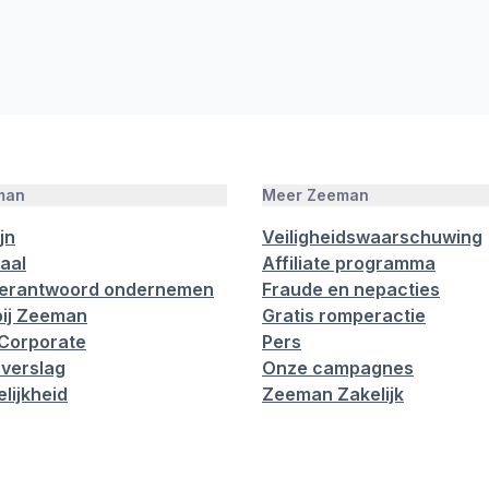
man
Meer Zeeman
jn
Veiligheidswaarschuwing
aal
Affiliate programma
verantwoord ondernemen
Fraude en nepacties
ij Zeeman
Gratis romperactie
Corporate
Pers
verslag
Onze campagnes
lijkheid
Zeeman Zakelijk