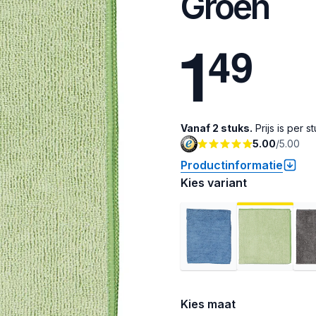
Groen
1
4
9
Vanaf 2 stuks.
Prijs is per st
5.00
/
5.00
Productinformatie
Kies variant
Kies maat