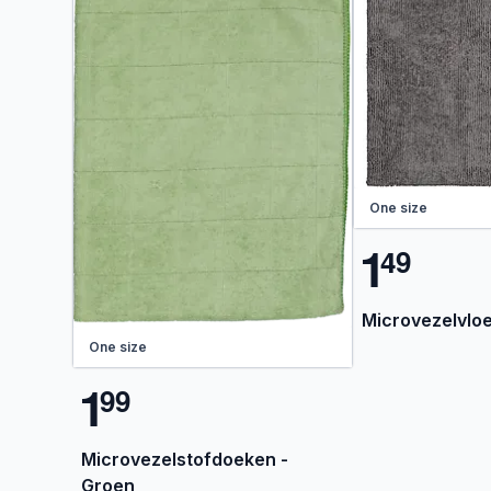
One size
1
4
9
Microvezelvloe
One size
1
9
9
Microvezelstofdoeken -
Groen