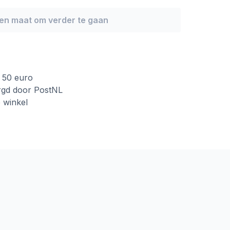
een maat om verder te gaan
f 50 euro
rgd door PostNL
e winkel