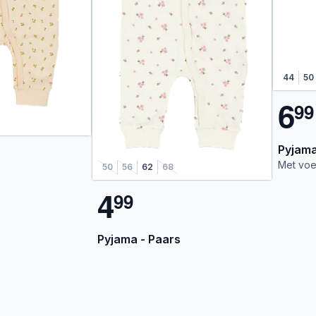
44
50
6
9
9
Pyjama
Met voe
50
56
62
68
4
9
9
Pyjama - Paars