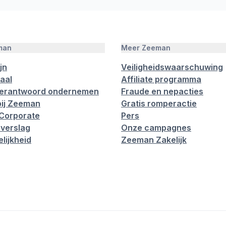
man
Meer Zeeman
jn
Veiligheidswaarschuwing
aal
Affiliate programma
verantwoord ondernemen
Fraude en nepacties
ij Zeeman
Gratis romperactie
Corporate
Pers
verslag
Onze campagnes
lijkheid
Zeeman Zakelijk