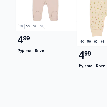
50
56
62
68
4
9
9
50
56
62
68
4
Pyjama - Roze
9
9
Pyjama - Roze