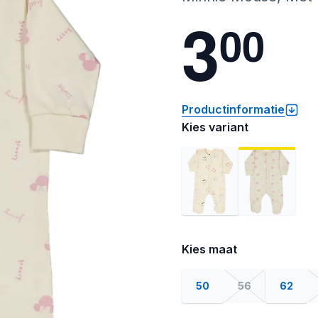
3
0
0
Productinformatie
Kies variant
Kies maat
50
56
62