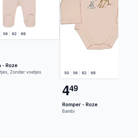
56
62
68
 - Roze
tjes, Zonder voetjes
50
56
62
68
4
4
9
Romper - Roze
Bambi