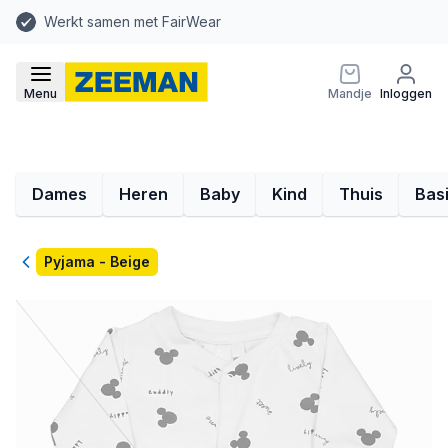
Werkt samen met FairWear
Menu
Mandje
Inloggen
Dames
Heren
Baby
Kind
Thuis
Bas
Terug
Pyjama - Beige