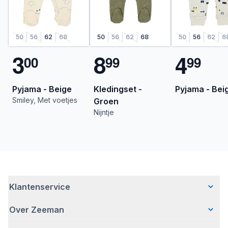
50
56
62
68
50
56
62
68
50
56
62
6
3
8
4
0
0
9
9
9
9
Pyjama - Beige
Kledingset -
Pyjama - Bei
Smiley, Met voetjes
Groen
Nijntje
Klantenservice
Over Zeeman
Veelgestelde vragen
Contact