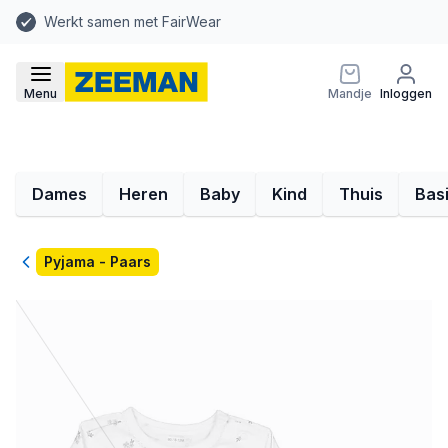
Werkt samen met FairWear
Menu
Mandje
Inloggen
Dames
Heren
Baby
Kind
Thuis
Bas
Terug
Pyjama - Paars