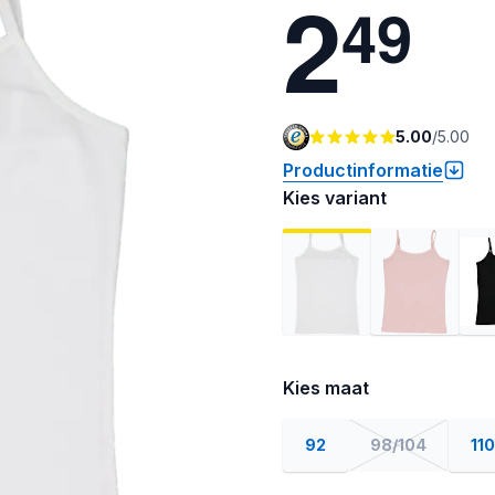
2
4
9
5.00
/
5.00
Productinformatie
Kies variant
Kies maat
92
98/104
110