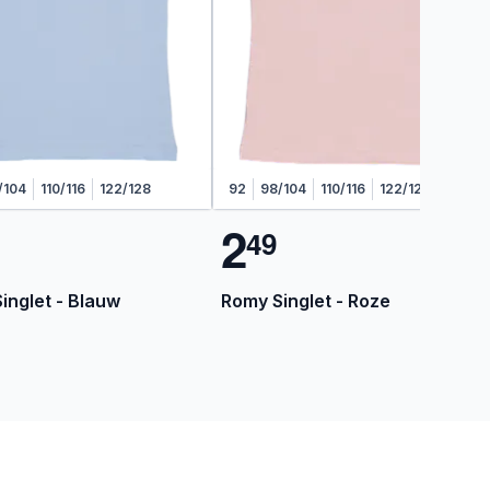
/104
110/116
122/128
92
98/104
110/116
122/128
2
4
9
inglet - Blauw
Romy Singlet - Roze