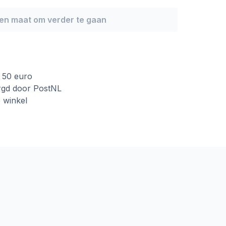
een maat om verder te gaan
f 50 euro
rgd door PostNL
e winkel