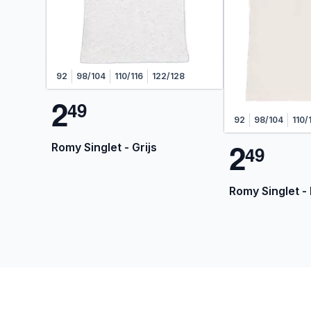
92
98/104
110/116
122/128
2
4
9
92
98/104
110/
2
Romy Singlet - Grijs
4
9
Romy Singlet -