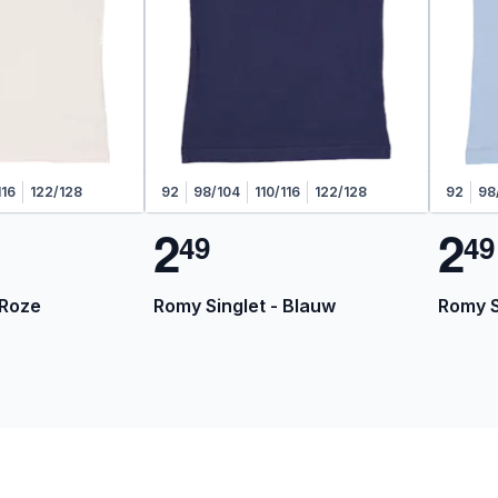
116
122/128
92
98/104
110/116
122/128
92
98
2
2
4
9
4
9
 Roze
Romy Singlet - Blauw
Romy S