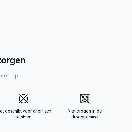
zorgen
aankoop.
iet geschikt voor chemisch
Niet drogen in de
reinigen
droogtrommel