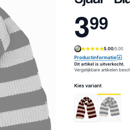
3
9
9
5.00
/
5.00
Productinformatie
Dit artikel is uitverkocht.
Vergelijkbare artikelen besch
Kies variant