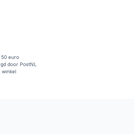
f 50 euro
rgd door PostNL
e winkel