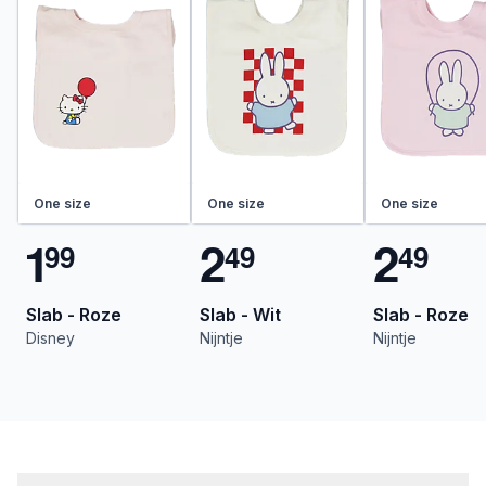
One size
One size
One size
1
2
2
9
9
4
9
4
9
Slab - Roze
Slab - Wit
Slab - Roze
Disney
Nijntje
Nijntje