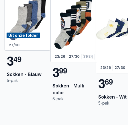
Uit onze folder
27/30
3
4
9
23/26
27/30
31/34
35/38
3
9
9
23/26
27/30
Sokken - Blauw
3
6
9
5-pak
Sokken - Multi-
color
Sokken - Wit
5-pak
5-pak