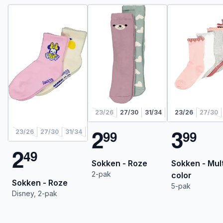
23/26
27/30
31/34
35/38
23/26
27/30
2
3
9
9
9
9
23/26
27/30
31/34
35/38
2
4
9
Sokken - Roze
Sokken - Mult
2-pak
color
Sokken - Roze
5-pak
Disney, 2-pak