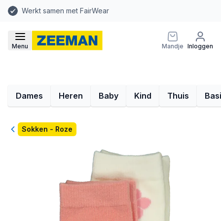
Werkt samen met FairWear
Menu
Mandje
Inloggen
Dames
Heren
Baby
Kind
Thuis
Bas
Terug
Sokken - Roze