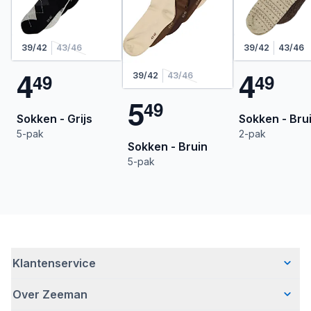
39/42
43/46
39/42
43/46
4
4
4
9
4
9
39/42
43/46
5
4
9
Sokken - Grijs
Sokken - Bru
5-pak
2-pak
Sokken - Bruin
5-pak
Klantenservice
Over Zeeman
Veelgestelde vragen