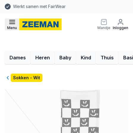
Werkt samen met FairWear
Menu
Mandje
Inloggen
Dames
Heren
Baby
Kind
Thuis
Bas
Terug
Sokken - Wit