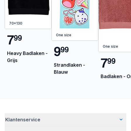
70x130
7
9
9
One size
9
9
9
One size
Heavy Badlaken -
7
9
9
Grijs
Strandlaken -
Blauw
Badlaken - O
Klantenservice