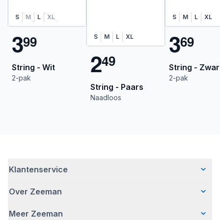
S
M
L
XL
S
M
L
XL
3
3
9
9
6
9
S
M
L
XL
2
4
9
String - Wit
String - Zwa
2-pak
2-pak
String - Paars
Naadloos
Klantenservice
Over Zeeman
Veelgestelde vragen
Contact
Meer Zeeman
Wie wij zijn
Bezorgen