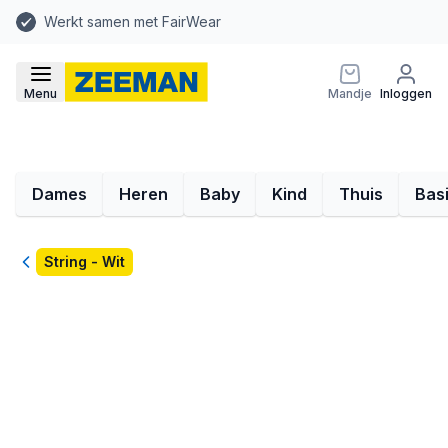
Werkt samen met FairWear
Menu
Mandje
Inloggen
Dames
Heren
Baby
Kind
Thuis
Bas
Terug
String - Wit