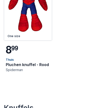
One size
8
9
9
Thuis
Pluchen knuffel - Rood
Spiderman
Knuffels