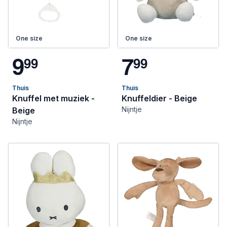
One size
One size
9
7
9
9
9
9
Thuis
Thuis
Knuffel met muziek -
Knuffeldier - Beige
Nijntje
Beige
Nijntje