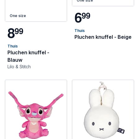
One size
6
9
9
One size
8
9
9
Thuis
Pluchen knuffel - Beige
Thuis
Pluchen knuffel -
Blauw
Lilo & Stitch