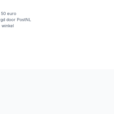
f 50 euro
rgd door PostNL
e winkel