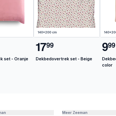
140x200 cm
140x20
1
7
9
9
9
9
9
 set - Oranje
Dekbedovertrek set - Beige
Dekbed
color
man
Meer Zeeman