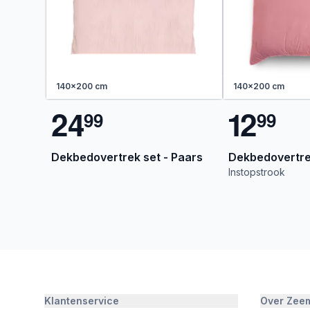
140x200 cm
140x200 cm
2
4
1
2
9
9
9
9
Dekbedovertrek set - Paars
Dekbedovertrek
Instopstrook
Klantenservice
Over Zee