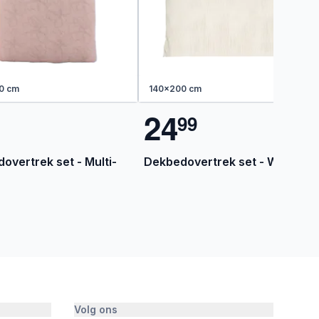
0 cm
140x200 cm
2
4
9
9
overtrek set - Multi-
Dekbedovertrek set - Wit
Volg ons