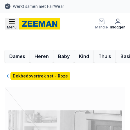
Werkt samen met FairWear
Menu
Mandje
Inloggen
Dames
Heren
Baby
Kind
Thuis
Bas
Terug
Dekbedovertrek set - Roze