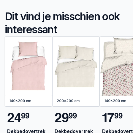
Dit vind je misschien ook
interessant
140x200 cm
200x200 cm
140x200 cm
2
4
2
9
1
7
9
9
9
9
9
9
Dekbedovertrek
Dekbedovertrek
Dekbedovert