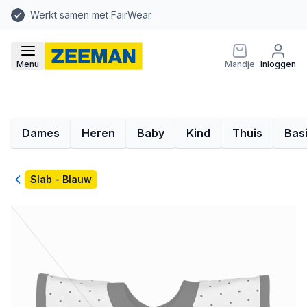
Werkt samen met FairWear
Menu
Mandje
Inloggen
Dames
Heren
Baby
Kind
Thuis
Bas
Terug
Slab - Blauw